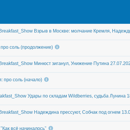
reakfast_Show Взрыв в Москве: молчание Кремля, Надежди
 про соль (продолжение)
reakfast_Show Минюст зиганул, Унижение Путина 27.07.20
: про соль (начало)
fast_Show Удары по складам Wildberries, судьба Лунина 1
reakfast_Show Надеждина прессуют, Собчак под огнем 13.
"Как всё начиналось"