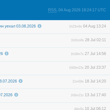
RSS
,
04 Aug 2026 18:24:17 UTC
н уехал 03.08.2026
04 Aug 13:24
1h23m9s
28 Jul 02:11
1h31m8s
26
27 Jul 14:56
1h18m7s
20 Jul 23:37
1h50m23s
8.07.2026
18 Jul 14:20
21m59s
07.2026
13 Jul 17:40
1h5m21s
10 Jul 06:12
44m5s